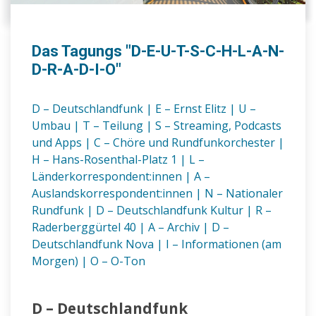
Das Tagungs "D-E-U-T-S-C-H-L-A-N-
D-R-A-D-I-O"
D – Deutschlandfunk
|
E – Ernst Elitz
|
U –
Umbau
|
T – Teilung
|
S – Streaming, Podcasts
und Apps
|
C – Chöre und Rundfunkorchester
|
H – Hans-Rosenthal-Platz 1
|
L –
Länderkorrespondent:innen
|
A –
Auslandskorrespondent:innen
|
N – Nationaler
Rundfunk
|
D – Deutschlandfunk Kultur
|
R –
Raderberggürtel 40
|
A – Archiv
|
D –
Deutschlandfunk Nova
|
I – Informationen (am
Morgen)
|
O – O-Ton
D – Deutschlandfunk