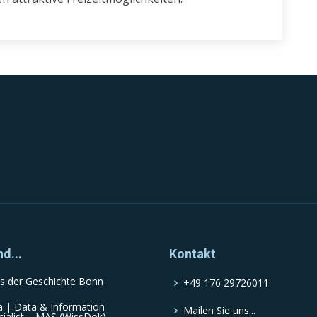
nd...
Kontakt
s der Geschichte Bonn
+49 176 29726011
a | Data & Information
Mailen Sie uns...
cialist – MAS (WissDok)