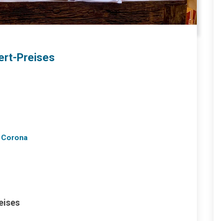
ert-Preises
n Corona
eises