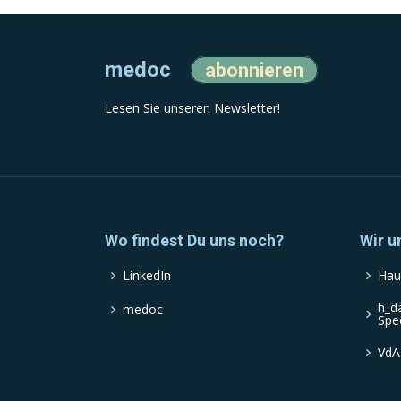
medoc
abonnieren
Lesen Sie unseren Newsletter!
Wo findest Du uns noch?
Wir u
LinkedIn
Hau
h_d
medoc
Spe
VdA