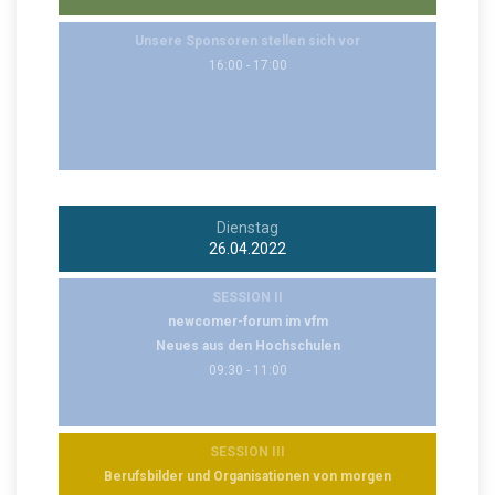
Unsere Sponsoren stellen sich vor
16:00 - 17:00
Dienstag
26.04.2022
SESSION II
newcomer-forum im vfm
Neues aus den Hochschulen
09:30 - 11:00
SESSION III
Berufsbilder und Organisationen von morgen