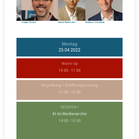
Holger Noske
Bernd Brinkmann
Andreas Steenpaß
Joachim Köhler
Montag
25.04.2022
Warm-Up
10:00 - 11:00
Begrüßung + Eröffnungsvortrag
11:00 - 12:30
SESSION I
KI im Medienarchiv
14:00 - 15:30