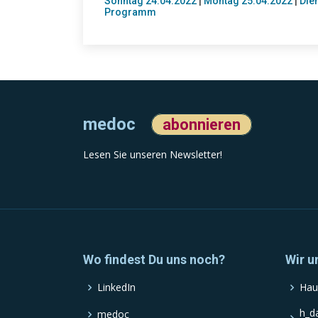
Sonntag 24.04.2022
|
Montag 25.04.2022
|
Die
Programm
medoc
abonnieren
Lesen Sie unseren Newsletter!
Wo findest Du uns noch?
Wir u
LinkedIn
Hau
h_d
medoc