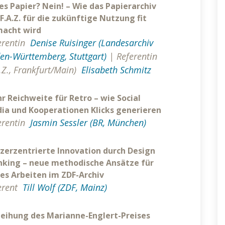
es Papier? Nein! – Wie das Papierarchiv
 F.A.Z. für die zukünftige Nutzung fit
acht wird
erentin
Denise Ruisinger (Landesarchiv
en-Württemberg, Stuttgart)
|
Referentin
A.Z., Frankfurt/Main)
Elisabeth Schmitz
r Reichweite für Retro – wie Social
ia und Kooperationen Klicks generieren
erentin
Jasmin Sessler (BR, München)
zerzentrierte Innovation durch Design
nking – neue methodische Ansätze für
les Arbeiten im ZDF-Archiv
erent
Till Wolf (ZDF, Mainz)
leihung des Marianne-Englert-Preises