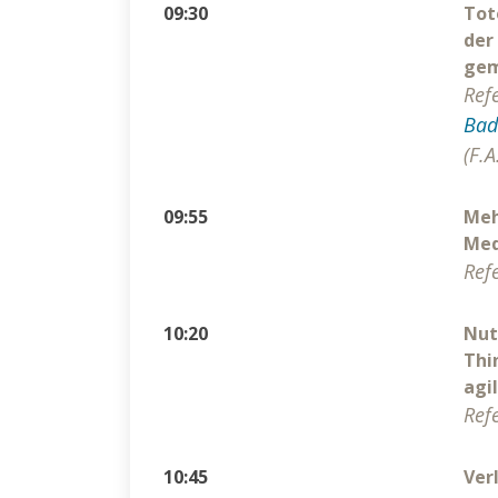
09:30
Tot
der
gem
Ref
Bad
(F.
09:55
Meh
Med
Ref
10:20
Nut
Thi
agi
Ref
10:45
Ver