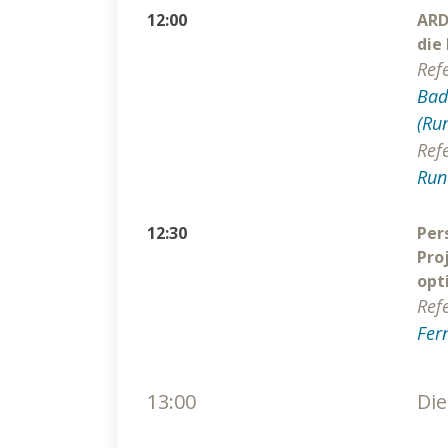
12:00
ARD
die
Ref
Bad
(Ru
Ref
Run
12:30
Per
Pro
opt
Ref
Fer
13:00
Die