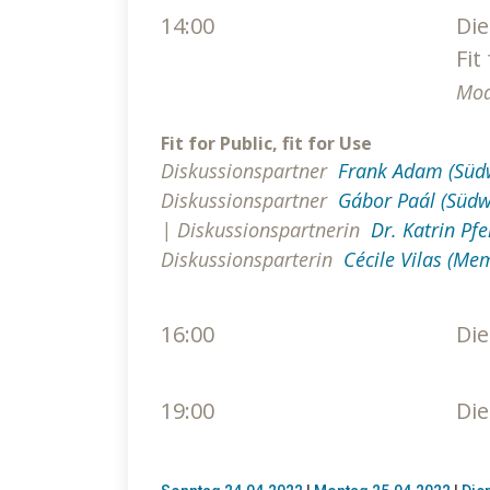
14:00
Die
Fit
Mod
Fit for Public, fit for Use
Diskussionspartner
Frank Adam (Süd
Diskussionspartner
Gábor Paál (Südw
|
Diskussionspartnerin
Dr. Katrin Pf
Diskussionsparterin
Cécile Vilas (Me
16:00
Die
19:00
Die