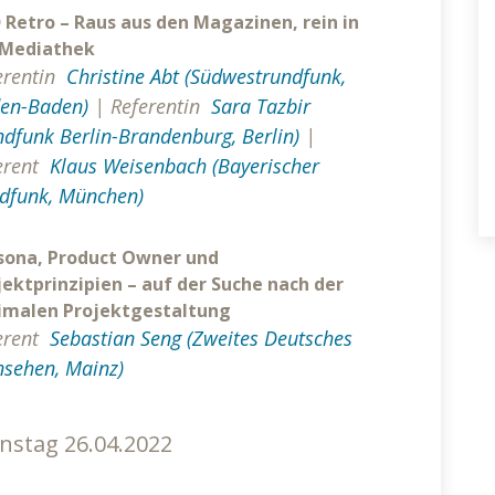
 Retro – Raus aus den Magazinen, rein in
 Mediathek
erentin
Christine Abt (Südwestrundfunk,
en-Baden)
|
Referentin
Sara Tazbir
ndfunk Berlin-Brandenburg, Berlin)
|
erent
Klaus Weisenbach (Bayerischer
dfunk, München)
sona, Product Owner und
jektprinzipien – auf der Suche nach der
imalen Projektgestaltung
erent
Sebastian Seng (Zweites Deutsches
nsehen, Mainz)
nstag 26.04.2022