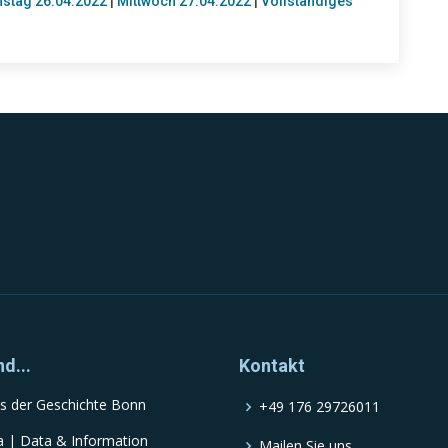
nstag 26.04.2022
|
Mittwoch 27.04.2022
|
Vollständiges
nd...
Kontakt
s der Geschichte Bonn
+49 176 29726011
a | Data & Information
Mailen Sie uns...