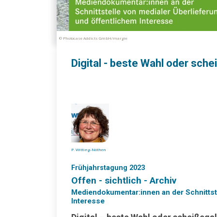
© Photocase Addicts GmbH/margie
Digital - beste Wahl oder sche
P. Witting-Nöthen
Frühjahrstagung 2023
Offen - sichtlich - Archiv
Mediendokumentar:innen an der Schnittste
Interesse