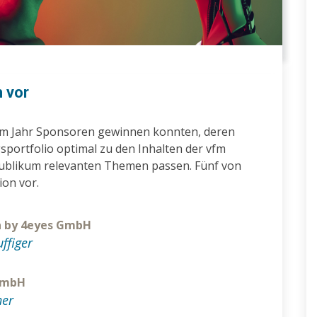
 vor
esem Jahr Sponsoren gewinnen konnten, deren
sportfolio optimal zu den Inhalten der vfm
ublikum relevanten Themen passen. Fünf von
ion vor.
n by 4eyes GmbH
ffiger
 GmbH
her