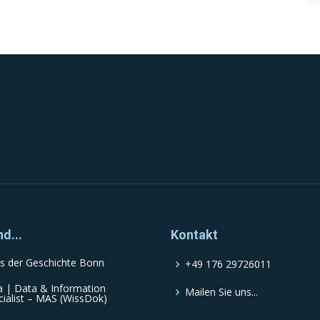
nd...
Kontakt
s der Geschichte Bonn
+49 176 29726011
a | Data & Information
Mailen Sie uns...
cialist – MAS (WissDok)