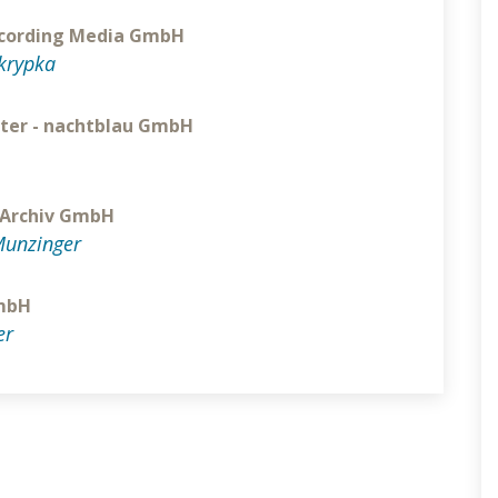
ecording Media GmbH
krypka
ter - nachtblau GmbH
-Archiv GmbH
Munzinger
GmbH
er