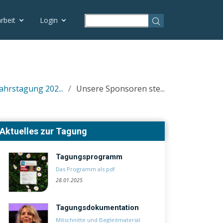
rbeit
Login
ahrstagung 202...
Unsere Sponsoren ste...
Aktuelles zur Tagung
Tagungsprogramm
Das Programm als pdf
28.01.2025
Tagungsdokumentation
Mitschnitte und Begleitmaterial