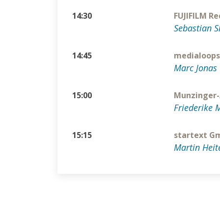
14:30
FUJIFILM R
Sebastian S
14:45
medialoops
Marc Jonas
15:00
Munzinger
Friederike 
15:15
startext 
Martin Heit