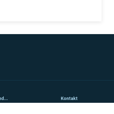
nd...
Kontakt
s der Geschichte Bonn
+49 176 29726011