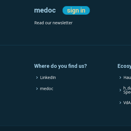
medoc
sign in
Read our newsletter
Where do you find us?
Ecos
LinkedIn
Hau
h_d
medoc
Spe
VdA