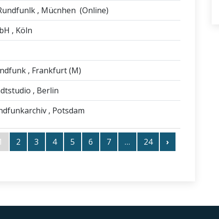
Rundfunlk
, Mücnhen
(Online)
mbH
, Köln
undfunk
, Frankfurt (M)
dtstudio
, Berlin
ndfunkarchiv
, Potsdam
1
2
3
4
5
6
7
…
24
›