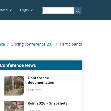
olved
Login
nce
Spring conference 20...
Participants
Conference News
Conference
documentation
22.05.2026
Köln 2026 - Snapshots