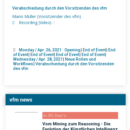
Verabschiedung durch den Vorsitzenden des vfm
Mario Müller (Vorsitzender des vfm)
Recording (Video)
Monday / Apr. 26, 2021 : Opening
|
End of Event
|
End
of Event
|
End of Event
|
End of Event
|
End of Event
|
Wednesday / Apr. 28, 2021
|
Neue Rollen und
Workflows
|
Verabschiedung durch den Vorsitzenden
des vfm
vfm news
In 85 Day/s
Vom Mining zum Reasoning - Die
Evolution der Künstlichen Intelligenz