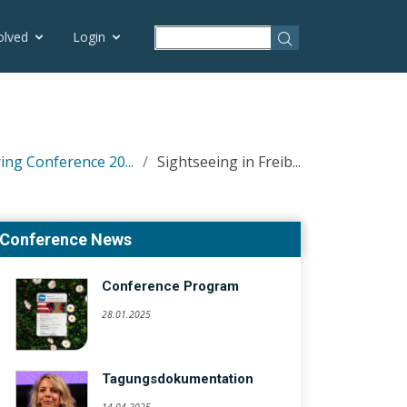
olved
Login
ing Conference 20...
Sightseeing in Freib...
Conference News
Conference Program
28.01.2025
Tagungsdokumentation
14.04.2025