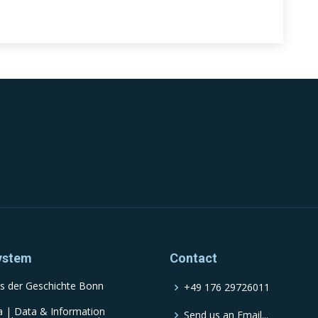
ystem
Contact
s der Geschichte Bonn
+49 176 29726011
a | Data & Information
Send us an Email...