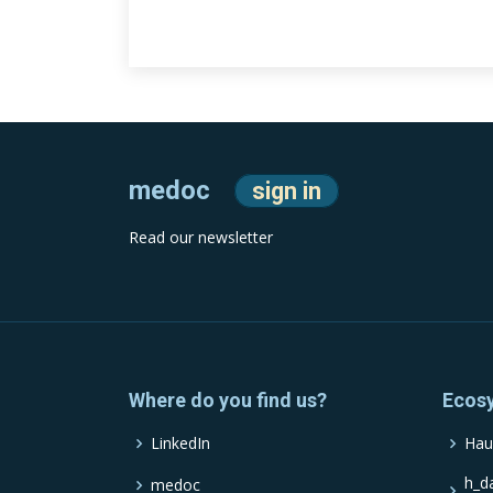
medoc
sign in
Read our newsletter
Where do you find us?
Ecos
LinkedIn
Hau
h_d
medoc