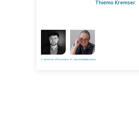
Thiemo Kremser
T. Kremser (Presenter)
H. Staub (Moderator)