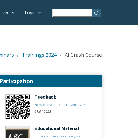
olved
Login
minars
Trainings 2024
AI Crash Course
Participation
Feedback
How did you like this seminar?
01.01.2023
Educational Material
Presentations, recordings, and