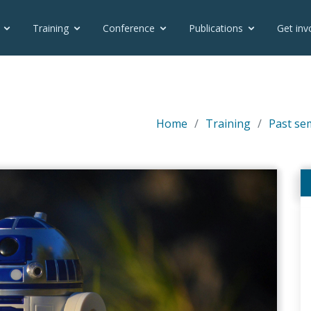
Training
Conference
Publications
Get inv
Home
Training
Past se