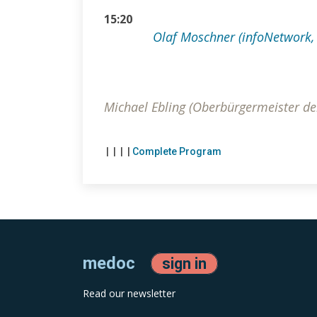
15:20
Olaf Moschner (infoNetwork, 
Michael Ebling (Oberbürgermeister de
|
|
|
|
Complete Program
medoc
sign in
Read our newsletter