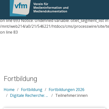
Notice: Trying to get property
'anmeldeformular_extern_anzeigen' of non-object in
/mnt/web214/a0/21/546221/htdocs/cms/processwire/site/t
on line 693 Notice: Undefined variable: otlet_segment_list in
/mnt/web214/a0/21/546221/htdocs/cms/processwire/site/te
on line 83
Fortbildung
Home
Fortbildung
Fortbildungen 2026
Digitale Recherche: ...
Teilnehmer:innen