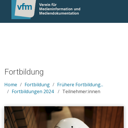
Notice: Undefined variable: otlet_segment_list in
/mnt/web214/a0/21/546221/htdocs/cms/processwire/site/te
on line 83
Fortbildung
Home
Fortbildung
Frühere Fortbildung...
Fortbildungen 2024
Teilnehmer:innen