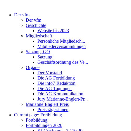
Der vfm
Der vfm
Geschichte
Website bis 2023
Mitgliedschaft
Persönliche Mitgliedsch...
Mitgliederversammlungen
Satzung, GO
Satzung
Geschäftsordnung des Ve...
Organe
Der Vorstand
Die AG Fortbildung
Die info7-Redaktion
Die AG Tagungen
Die AG Kommunikation
Jury Marianne-Englert-Pr...
Marianne-Englert-Preis
Preisträger:innen
Current page:
Fortbildung
Fortbildung
Fortbildungen 2026
KI Crashkurs - 22.10.20...