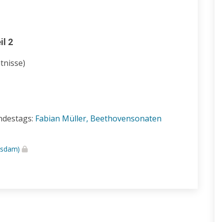
l 2
tnisse)
ndestags:
Fabian Müller, Beethovensonaten
otsdam)