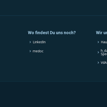
Wo findest Du uns noch?
Wir u
LinkedIn
Hau
h_d
medoc
Spe
VdA