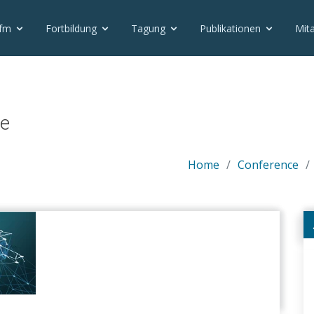
vfm
Fortbildung
Tagung
Publikationen
Mita
te
Home
Conference