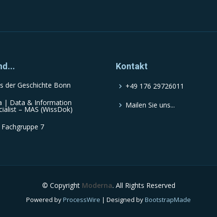
nd...
Kontakt
s der Geschichte Bonn
+49 176 29726011
a | Data & Information
Mailen Sie uns...
cialist – MAS (WissDok)
 Fachgruppe 7
© Copyright
Moderna
. All Rights Reserved
Powered by
ProcessWire
| Designed by
BootstrapMade