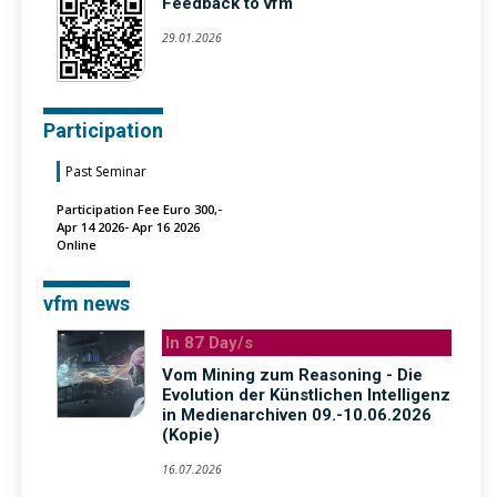
Feedback to vfm
29.01.2026
Participation
Past Seminar
Participation Fee Euro 300,-
Apr 14 2026- Apr 16 2026
Online
vfm news
In 87 Day/s
Vom Mining zum Reasoning - Die
Evolution der Künstlichen Intelligenz
in Medienarchiven 09.-10.06.2026
(Kopie)
16.07.2026