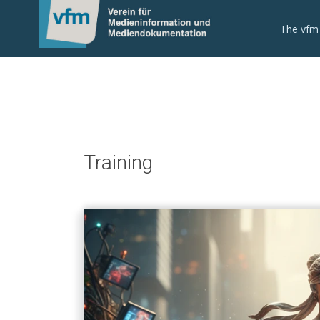
Notice: Undefined variable: otlet_segment_list in
/mnt/web214/a0/21/546221/htdocs/cms/processwire/site/tem
The vfm
Training