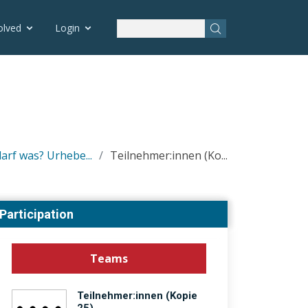
rtbildung.php on line 83
olved
Login
arf was? Urhebe...
Teilnehmer:innen (Ko...
Participation
Teams
Teilnehmer:innen (Kopie