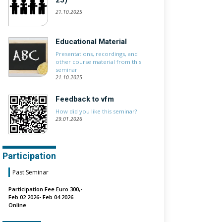
25)
21.10.2025
Educational Material
Presentations, recordings, and
other course material from this
seminar
21.10.2025
Feedback to vfm
How did you like this seminar?
29.01.2026
Participation
Past Seminar
Participation Fee Euro 300,-
Feb 02 2026- Feb 04 2026
Online