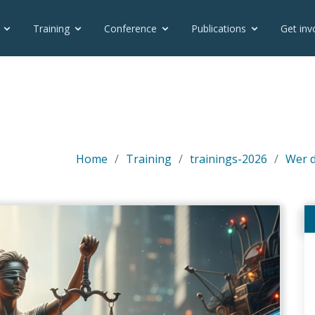
plates/otlet_templatesets/moderna/vfm_teilnehmerliste_fo
Training
Conference
Publications
Get inv
Home
Training
trainings-2026
Wer d