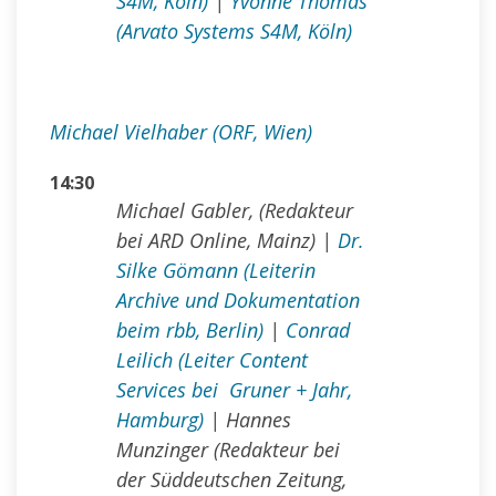
S4M, Köln)
|
Yvonne Thomas
(Arvato Systems S4M, Köln)
Michael Vielhaber (ORF, Wien)
14:30
Michael Gabler, (Redakteur
bei ARD Online, Mainz)
|
Dr.
Silke Gömann (Leiterin
Archive und Dokumen­tation
beim rbb, Berlin)
|
Conrad
Leilich (Leiter Content
Services bei Gruner + Jahr,
Hamburg)
|
Hannes
Munzinger (Redakteur bei
der Süddeutschen Zeitung,